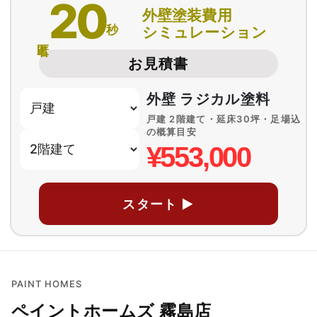
20
外壁塗装費用
秒
シミュレーション
匿名
お見積書
外壁 ラジカル塗料
戸建 2階建て・延床30坪・足場込
の概算目安
¥553,000
スタート ▶
PAINT HOMES
ペイントホームズ 霧島店