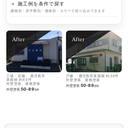
＋ 施工例を条件で探す
建物別・床坪数別・価格別・カラーで絞り込みできます
After
After
工場・店舗
鹿児島市
戸建
鹿児島市
床面積 約36坪
床面積 約40坪
外壁塗装、屋根塗装
外壁塗装、屋根塗装
50-89
外壁塗装
万円
50-89
外壁塗装
万円