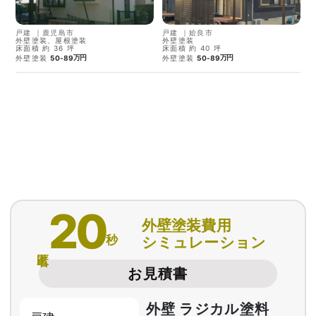
戸建
｜
鹿児島市
戸建
｜
姶良市
外壁塗装、屋根塗装
外壁塗装
床面積 約 36 坪
床面積 約 40 坪
万円
万円
外壁塗装
50-89
外壁塗装
50-89
20
外壁塗装費用
秒
シミュレーション
匿名
お見積書
外壁 ラジカル塗料