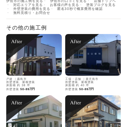
伊佐市の施工例を見る
伊佐市の口コミを見る
店舗トップへ
対応エリアを見る
お客様の声を見る
塗装ブログを見る
外壁塗装の費用を見る
匿名30秒で概算費用を確認
無料見積り・お問合せ
その他の施工例
After
After
戸建
｜
霧島市
工場・店舗
｜
鹿児島市
外壁塗装、屋根塗装
外壁塗装、屋根塗装
床面積 約 38 坪
床面積 約 40 坪
万円
万円
外壁塗装
50-89
外壁塗装
50-89
After
After