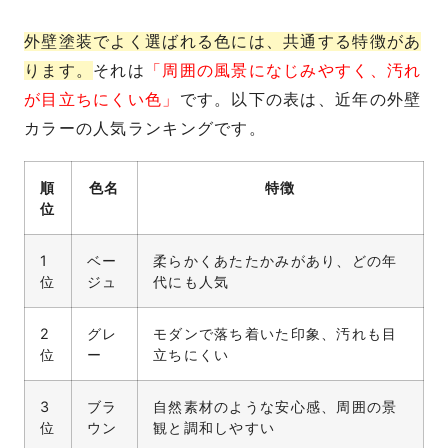
外壁塗装でよく選ばれる色には、共通する特徴があ
ります。
それは
「周囲の風景になじみやすく、汚れ
が目立ちにくい色」
です。以下の表は、近年の外壁
カラーの人気ランキングです。
順
色名
特徴
位
1
ベー
柔らかくあたたかみがあり、どの年
位
ジュ
代にも人気
2
グレ
モダンで落ち着いた印象、汚れも目
位
ー
立ちにくい
3
ブラ
自然素材のような安心感、周囲の景
位
ウン
観と調和しやすい